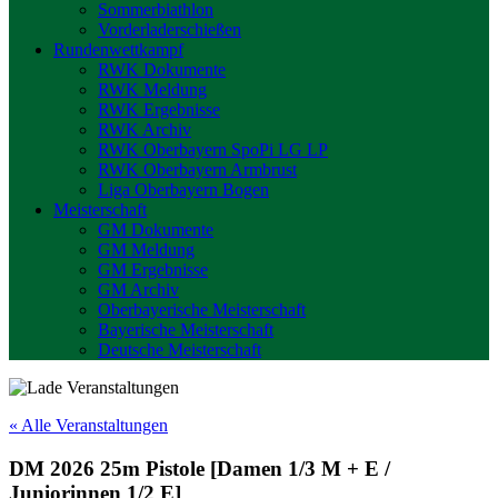
Sommerbiathlon
Vorderladerschießen
Rundenwettkampf
RWK Dokumente
RWK Meldung
RWK Ergebnisse
RWK Archiv
RWK Oberbayern SpoPi LG LP
RWK Oberbayern Armbrust
Liga Oberbayern Bogen
Meisterschaft
GM Dokumente
GM Meldung
GM Ergebnisse
GM Archiv
Oberbayerische Meisterschaft
Bayerische Meisterschaft
Deutsche Meisterschaft
« Alle Veranstaltungen
DM 2026 25m Pistole [Damen 1/3 M + E /
Juniorinnen 1/2 E]