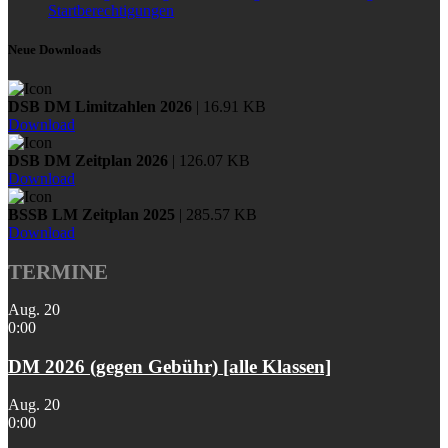
Startberechtigungen
Neue Downloads
DSB DM Limitzahlen 2026
| 16.91 KB
Download
DSB DM Zeitplan 2026
| 126.07 KB
Download
BSSB LM Zeitplan 2025
| 285.57 KB
Download
TERMINE
Aug.
20
0:00
DM 2026 (gegen Gebühr) [alle Klassen]
Aug.
20
0:00