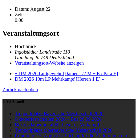
Datum:
August 22
Zeit:
0:00
Veranstaltungsort
Hochbrück
Ingolstädter Landstraße 110
Garching
,
85748
Deutschland
Veranstaltungsort-Website anzeigen
«
DM 2026 Luftgewehr [Damen 1/2 M + E / Para E]
DM 2026 10m LP Mehrkampf [Herren 1 E]
»
Zurück nach oben
GAU Aktuell
Trepperlplätze Bayerische Meisterschaft 2026
Oktoberfestschießen 2026 – Bus 26.09.2026
Bezirksdamenpokal Hl. Ursula – Vorkampf
Trepperlplätze Oberbayerische Meisterschaft 2026
Erinerung: 15. August ist Stichtag für die Änderungen der