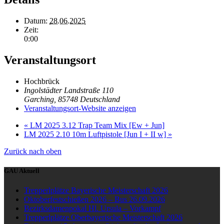
Datum:
28.06.2025
Zeit:
0:00
Veranstaltungsort
Hochbrück
Ingolstädter Landstraße 110
Garching
,
85748
Deutschland
Veranstaltungsort-Website anzeigen
«
LM 2025 3.12 Trap Team Mix [Ew + Jun]
LM 2025 2.10 10m Luftpistole [Jun I + II w]
»
Zurück nach oben
GAU Aktuell
Trepperlplätze Bayerische Meisterschaft 2026
Oktoberfestschießen 2026 – Bus 26.09.2026
Bezirksdamenpokal Hl. Ursula – Vorkampf
Trepperlplätze Oberbayerische Meisterschaft 2026