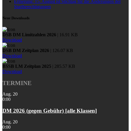
Erinerung: 15. August ist Stichtag für die Änderungen der
Startberechtigungen
Neue Downloads
DSB DM Limitzahlen 2026
| 16.91 KB
Download
DSB DM Zeitplan 2026
| 126.07 KB
Download
BSSB LM Zeitplan 2025
| 285.57 KB
Download
TERMINE
Aug.
20
0:00
DM 2026 (gegen Gebühr) [alle Klassen]
Aug.
20
0:00