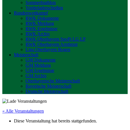
Sommerbiathlon
Vorderladerschießen
Rundenwettkampf
RWK Dokumente
RWK Meldung
RWK Ergebnisse
RWK Archiv
RWK Oberbayern SpoPi LG LP
RWK Oberbayern Armbrust
Liga Oberbayern Bogen
Meisterschaft
GM Dokumente
GM Meldung
GM Ergebnisse
GM Archiv
Oberbayerische Meisterschaft
Bayerische Meisterschaft
Deutsche Meisterschaft
« Alle Veranstaltungen
Diese Veranstaltung hat bereits stattgefunden.