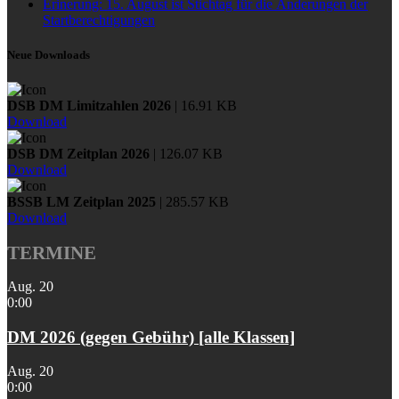
Erinerung: 15. August ist Stichtag für die Änderungen der
Startberechtigungen
Neue Downloads
DSB DM Limitzahlen 2026
| 16.91 KB
Download
DSB DM Zeitplan 2026
| 126.07 KB
Download
BSSB LM Zeitplan 2025
| 285.57 KB
Download
TERMINE
Aug.
20
0:00
DM 2026 (gegen Gebühr) [alle Klassen]
Aug.
20
0:00