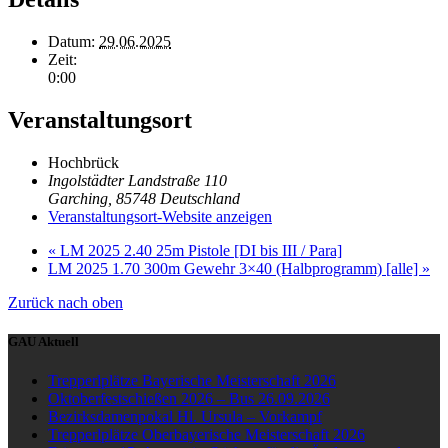
Datum:
29.06.2025
Zeit:
0:00
Veranstaltungsort
Hochbrück
Ingolstädter Landstraße 110
Garching
,
85748
Deutschland
Veranstaltungsort-Website anzeigen
«
LM 2025 2.40 25m Pistole [DI bis III / Para]
LM 2025 1.70 300m Gewehr 3×40 (Halbprogramm) [alle]
»
Zurück nach oben
GAU Aktuell
Trepperlplätze Bayerische Meisterschaft 2026
Oktoberfestschießen 2026 – Bus 26.09.2026
Bezirksdamenpokal Hl. Ursula – Vorkampf
Trepperlplätze Oberbayerische Meisterschaft 2026