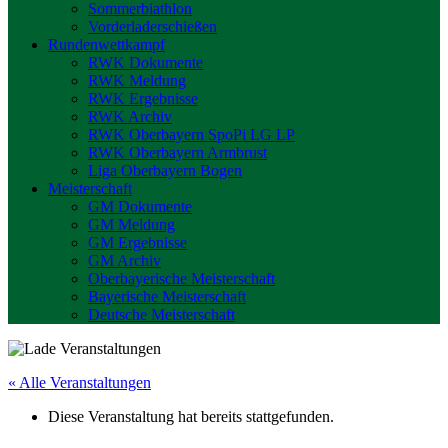
Sommerbiathlon
Vorderladerschießen
Rundenwettkampf
RWK Dokumente
RWK Meldung
RWK Ergebnisse
RWK Archiv
RWK Oberbayern SpoPi LG LP
RWK Oberbayern Armbrust
Liga Oberbayern Bogen
Meisterschaft
GM Dokumente
GM Meldung
GM Ergebnisse
GM Archiv
Oberbayerische Meisterschaft
Bayerische Meisterschaft
Deutsche Meisterschaft
« Alle Veranstaltungen
Diese Veranstaltung hat bereits stattgefunden.