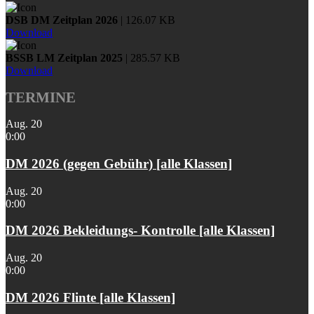
DSB DM Zeitplan 2026
| 126.07 KB
Download
BSSB LM Zeitplan 2025
| 285.57 KB
Download
TERMINE
Aug.
20
0:00
DM 2026 (gegen Gebühr) [alle Klassen]
Aug.
20
0:00
DM 2026 Bekleidungs- Kontrolle [alle Klassen]
Aug.
20
0:00
DM 2026 Flinte [alle Klassen]