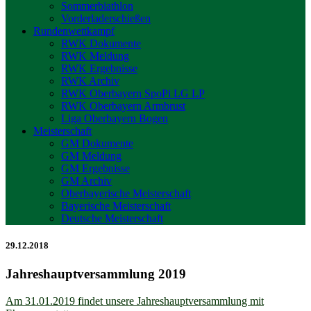
Sommerbiathlon
Vorderladerschießen
Rundenwettkampf
RWK Dokumente
RWK Meldung
RWK Ergebnisse
RWK Archiv
RWK Oberbayern SpoPi LG LP
RWK Oberbayern Armbrust
Liga Oberbayern Bogen
Meisterschaft
GM Dokumente
GM Meldung
GM Ergebnisse
GM Archiv
Oberbayerische Meisterschaft
Bayerische Meisterschaft
Deutsche Meisterschaft
29.12.2018
Jahreshauptversammlung 2019
Am 31.01.2019 findet unsere Jahreshauptversammlung mit