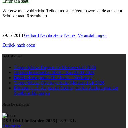
Ehrungen statt.
Wir erwarten zahlreiche Teilnahme aller Vereinsvorstände aus dem
Schützengau Rosenheim.
29.12.2018
Gerhard Nevihosteny
Neues
,
Veranstaltungen
Zurück nach oben
GAU Aktuell
Trepperlplätze Bayerische Meisterschaft 2026
Oktoberfestschießen 2026 – Bus 26.09.2026
Bezirksdamenpokal Hl. Ursula – Vorkampf
Trepperlplätze Oberbayerische Meisterschaft 2026
Erinerung: 15. August ist Stichtag für die Änderungen der
Startberechtigungen
Neue Downloads
DSB DM Limitzahlen 2026
| 16.91 KB
Download