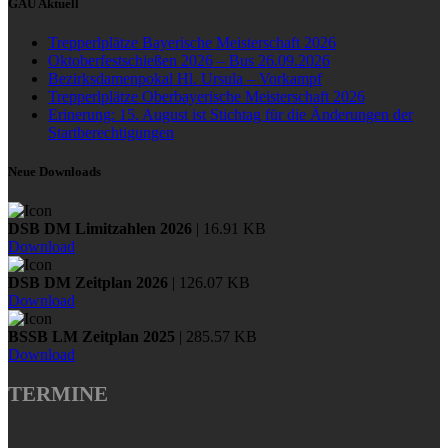
GAU Aktuell
Trepperlplätze Bayerische Meisterschaft 2026
Oktoberfestschießen 2026 – Bus 26.09.2026
Bezirksdamenpokal Hl. Ursula – Vorkampf
Trepperlplätze Oberbayerische Meisterschaft 2026
Erinerung: 15. August ist Stichtag für die Änderungen der
Startberechtigungen
Neue Downloads
DSB DM Limitzahlen 2026
| 16.91 KB
Download
DSB DM Zeitplan 2026
| 126.07 KB
Download
BSSB LM Zeitplan 2025
| 285.57 KB
Download
TERMINE