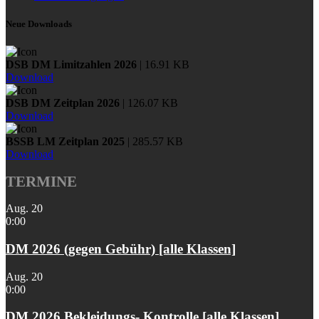
Neue Downloads
DSB DM Limitzahlen 2026
| 16.91 KB
Download
DSB DM Zeitplan 2026
| 126.07 KB
Download
BSSB LM Zeitplan 2025
| 285.57 KB
Download
TERMINE
Aug.
20
0:00
DM 2026 (gegen Gebühr) [alle Klassen]
Aug.
20
0:00
DM 2026 Bekleidungs- Kontrolle [alle Klassen]