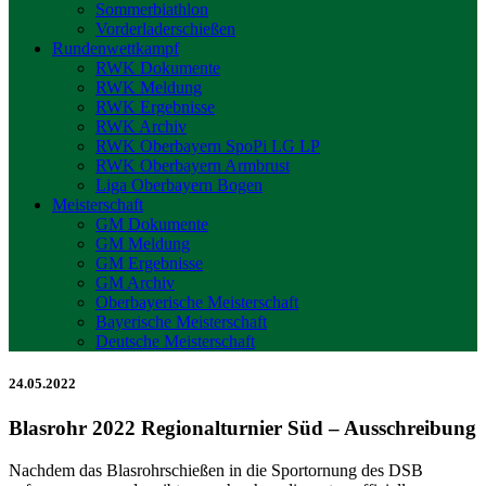
Sommerbiathlon
Vorderladerschießen
Rundenwettkampf
RWK Dokumente
RWK Meldung
RWK Ergebnisse
RWK Archiv
RWK Oberbayern SpoPi LG LP
RWK Oberbayern Armbrust
Liga Oberbayern Bogen
Meisterschaft
GM Dokumente
GM Meldung
GM Ergebnisse
GM Archiv
Oberbayerische Meisterschaft
Bayerische Meisterschaft
Deutsche Meisterschaft
24.05.2022
Blasrohr 2022 Regionalturnier Süd – Ausschreibung
Nachdem das Blasrohrschießen in die Sportornung des DSB