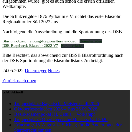
aufgeommen wurde, gibt es auch schon die ersten offiziellen
Wettkämpfe.
Die Schützengilde 1876 Pyrbaum e.V. richtet das erste Blasrohr
Regionalturnier Süd 2022 aus.
Nachfolgend die Ausschreibung und die Sportordnung des DSB.
Blasrohr-Ausschreibung-Regionalturnier-Sued
Herunterladen
DSB-Regelwerk-Blasrohr-2022-V7
Herunterladen
Bitte Beachtet, das abweichend zur BSSB Blasrohrordnung nach
der DSB Sportordnung die Blasrohrdistanz 7m betägt.
24.05.2022
Determeyer
Neues
Zurück nach oben
GAU Aktuell
Trepperlplätze Bayerische Meisterschaft 2026
Oktoberfestschießen 2026 – Bus 26.09.2026
Bezirksdamenpokal Hl. Ursula – Vorkampf
Trepperlplätze Oberbayerische Meisterschaft 2026
Erinerung: 15. August ist Stichtag für die Änderungen der
Startberechtigungen