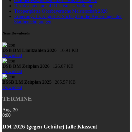
Oktoberfestschießen 2026 – Bus 26.09.2026
Bezirksdamenpokal Hl. Ursula – Vorkampf
Trepperlplätze Oberbayerische Meisterschaft 2026
Erinerung: 15. August ist Stichtag für die Änderungen der
Startberechtigungen
Neue Downloads
DSB DM Limitzahlen 2026
| 16.91 KB
Download
DSB DM Zeitplan 2026
| 126.07 KB
Download
BSSB LM Zeitplan 2025
| 285.57 KB
Download
TERMINE
Aug.
20
0:00
DM 2026 (gegen Gebühr) [alle Klassen]