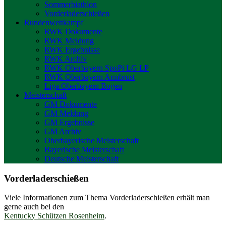
Sommerbiathlon
Vorderladerschießen
Rundenwettkampf
RWK Dokumente
RWK Meldung
RWK Ergebnisse
RWK Archiv
RWK Oberbayern SpoPi LG LP
RWK Oberbayern Armbrust
Liga Oberbayern Bogen
Meisterschaft
GM Dokumente
GM Meldung
GM Ergebnisse
GM Archiv
Oberbayerische Meisterschaft
Bayerische Meisterschaft
Deutsche Meisterschaft
Vorderladerschießen
Viele Informationen zum Thema Vorderladerschießen erhält man
gerne auch bei den
Kentucky Schützen Rosenheim
.