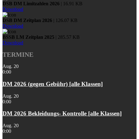
DSB DM Limitzahlen 2026
| 16.91 KB
Download
DSB DM Zeitplan 2026
| 126.07 KB
Download
BSSB LM Zeitplan 2025
| 285.57 KB
Download
TERMINE
Aug.
20
0:00
DM 2026 (gegen Gebühr) [alle Klassen]
Aug.
20
0:00
DM 2026 Bekleidungs- Kontrolle [alle Klassen]
Aug.
20
0:00