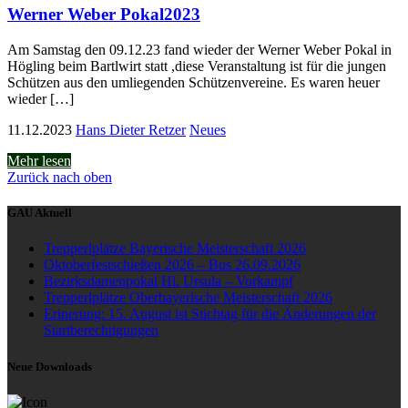
Werner Weber Pokal2023
Am Samstag den 09.12.23 fand wieder der Werner Weber Pokal in
Högling beim Bartlwirt statt ,diese Veranstaltung ist für die jungen
Schützen aus den umliegenden Schützenvereine. Es waren heuer
wieder […]
11.12.2023
Hans Dieter Retzer
Neues
Mehr lesen
Zurück nach oben
GAU Aktuell
Trepperlplätze Bayerische Meisterschaft 2026
Oktoberfestschießen 2026 – Bus 26.09.2026
Bezirksdamenpokal Hl. Ursula – Vorkampf
Trepperlplätze Oberbayerische Meisterschaft 2026
Erinerung: 15. August ist Stichtag für die Änderungen der
Startberechtigungen
Neue Downloads