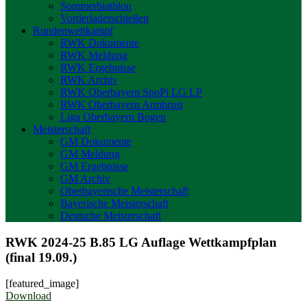
Sommerbiathlon
Vorderladerschießen
Rundenwettkampf
RWK Dokumente
RWK Meldung
RWK Ergebnisse
RWK Archiv
RWK Oberbayern SpoPi LG LP
RWK Oberbayern Armbrust
Liga Oberbayern Bogen
Meisterschaft
GM Dokumente
GM Meldung
GM Ergebnisse
GM Archiv
Oberbayerische Meisterschaft
Bayerische Meisterschaft
Deutsche Meisterschaft
RWK 2024-25 B.85 LG Auflage Wettkampfplan
(final 19.09.)
[featured_image]
Download