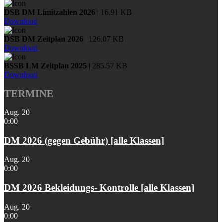
DSB DM Limitzahlen 2026
| 16.91 KB
Download
DSB DM Zeitplan 2026
| 126.07 KB
Download
BSSB LM Zeitplan 2025
| 285.57 KB
Download
TERMINE
Aug.
20
0:00
DM 2026 (gegen Gebühr) [alle Klassen]
Aug.
20
0:00
DM 2026 Bekleidungs- Kontrolle [alle Klassen]
Aug.
20
0:00