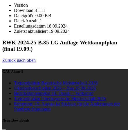
Version
Download
31111
Dateigröße
0.00 KB
Datei-Anzahl
1
Erstellungsdatum
18.09.2024
Zuletzt aktualisiert
19.09.2024
RWK 2024-25 B.85 LG Auflage Wettkampfplan
(final 19.09.)
Zurück nach oben
GAU Aktuell
Trepperlplätze Bayerische Meisterschaft 2026
Oktoberfestschießen 2026 – Bus 26.09.2026
Bezirksdamenpokal Hl. Ursula – Vorkampf
Trepperlplätze Oberbayerische Meisterschaft 2026
Erinerung: 15. August ist Stichtag für die Änderungen der
Startberechtigungen
Neue Downloads