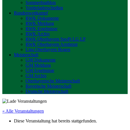
Sommerbiathlon
Vorderladerschießen
Rundenwettkampf
RWK Dokumente
RWK Meldung
RWK Ergebnisse
RWK Archiv
RWK Oberbayern SpoPi LG LP
RWK Oberbayern Armbrust
Liga Oberbayern Bogen
Meisterschaft
GM Dokumente
GM Meldung
GM Ergebnisse
GM Archiv
Oberbayerische Meisterschaft
Bayerische Meisterschaft
Deutsche Meisterschaft
« Alle Veranstaltungen
Diese Veranstaltung hat bereits stattgefunden.