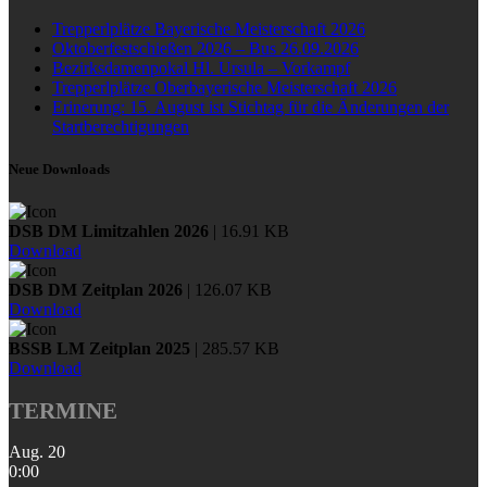
Trepperlplätze Bayerische Meisterschaft 2026
Oktoberfestschießen 2026 – Bus 26.09.2026
Bezirksdamenpokal Hl. Ursula – Vorkampf
Trepperlplätze Oberbayerische Meisterschaft 2026
Erinerung: 15. August ist Stichtag für die Änderungen der
Startberechtigungen
Neue Downloads
DSB DM Limitzahlen 2026
| 16.91 KB
Download
DSB DM Zeitplan 2026
| 126.07 KB
Download
BSSB LM Zeitplan 2025
| 285.57 KB
Download
TERMINE
Aug.
20
0:00