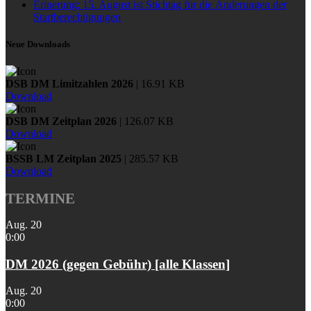
Erinerung: 15. August ist Stichtag für die Änderungen der
Startberechtigungen
Neue Downloads
DSB DM Limitzahlen 2026
| 16.91 KB
Download
DSB DM Zeitplan 2026
| 126.07 KB
Download
BSSB LM Zeitplan 2025
| 285.57 KB
Download
TERMINE
Aug.
20
0:00
DM 2026 (gegen Gebühr) [alle Klassen]
Aug.
20
0:00