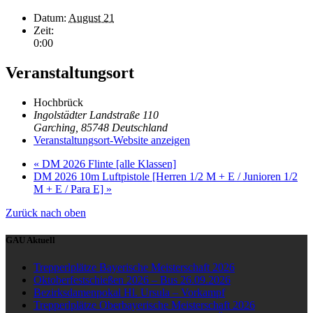
Datum:
August 21
Zeit:
0:00
Veranstaltungsort
Hochbrück
Ingolstädter Landstraße 110
Garching
,
85748
Deutschland
Veranstaltungsort-Website anzeigen
«
DM 2026 Flinte [alle Klassen]
DM 2026 10m Luftpistole [Herren 1/2 M + E / Junioren 1/2
M + E / Para E]
»
Zurück nach oben
GAU Aktuell
Trepperlplätze Bayerische Meisterschaft 2026
Oktoberfestschießen 2026 – Bus 26.09.2026
Bezirksdamenpokal Hl. Ursula – Vorkampf
Trepperlplätze Oberbayerische Meisterschaft 2026