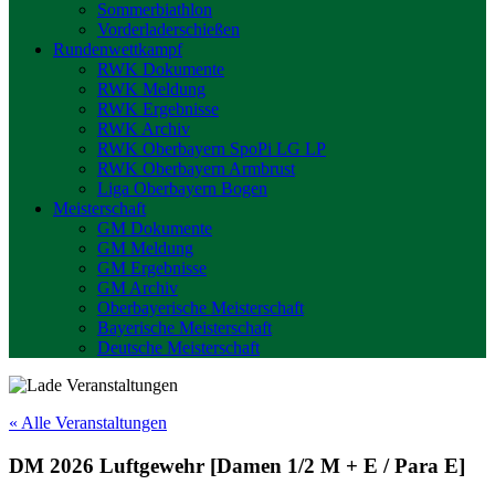
Sommerbiathlon
Vorderladerschießen
Rundenwettkampf
RWK Dokumente
RWK Meldung
RWK Ergebnisse
RWK Archiv
RWK Oberbayern SpoPi LG LP
RWK Oberbayern Armbrust
Liga Oberbayern Bogen
Meisterschaft
GM Dokumente
GM Meldung
GM Ergebnisse
GM Archiv
Oberbayerische Meisterschaft
Bayerische Meisterschaft
Deutsche Meisterschaft
« Alle Veranstaltungen
DM 2026 Luftgewehr [Damen 1/2 M + E / Para E]