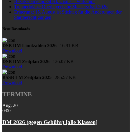
Bezirksdamenpokal Hl. Ursula – Vorkampf
Trepperlplätze Oberbayerische Meisterschaft 2026
Erinerung: 15. August ist Stichtag für die Änderungen der
Startberechtigungen
Neue Downloads
DSB DM Limitzahlen 2026
| 16.91 KB
Download
DSB DM Zeitplan 2026
| 126.07 KB
Download
BSSB LM Zeitplan 2025
| 285.57 KB
Download
TERMINE
Aug.
20
0:00
DM 2026 (gegen Gebühr) [alle Klassen]