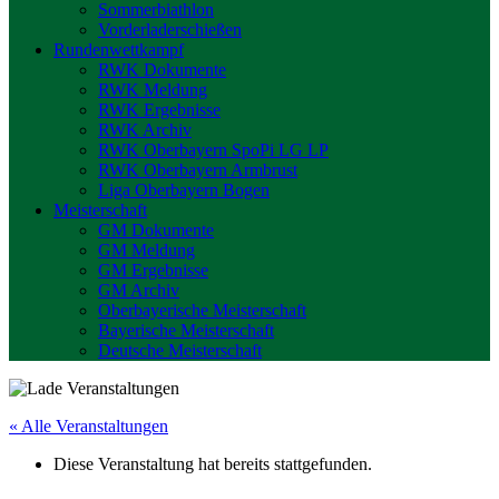
Sommerbiathlon
Vorderladerschießen
Rundenwettkampf
RWK Dokumente
RWK Meldung
RWK Ergebnisse
RWK Archiv
RWK Oberbayern SpoPi LG LP
RWK Oberbayern Armbrust
Liga Oberbayern Bogen
Meisterschaft
GM Dokumente
GM Meldung
GM Ergebnisse
GM Archiv
Oberbayerische Meisterschaft
Bayerische Meisterschaft
Deutsche Meisterschaft
« Alle Veranstaltungen
Diese Veranstaltung hat bereits stattgefunden.