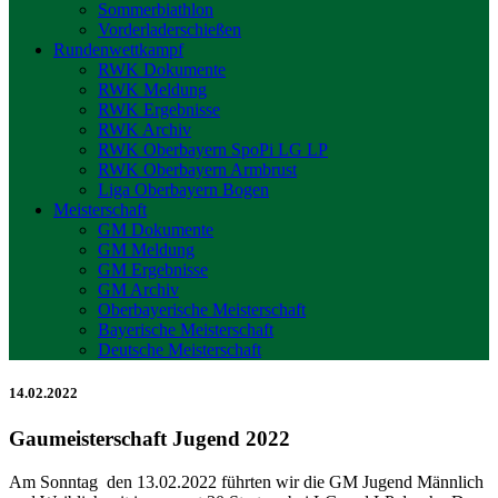
Sommerbiathlon
Vorderladerschießen
Rundenwettkampf
RWK Dokumente
RWK Meldung
RWK Ergebnisse
RWK Archiv
RWK Oberbayern SpoPi LG LP
RWK Oberbayern Armbrust
Liga Oberbayern Bogen
Meisterschaft
GM Dokumente
GM Meldung
GM Ergebnisse
GM Archiv
Oberbayerische Meisterschaft
Bayerische Meisterschaft
Deutsche Meisterschaft
14.02.2022
Gaumeisterschaft Jugend 2022
Am Sonntag den 13.02.2022 führten wir die GM Jugend Männlich