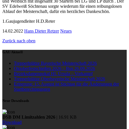
und Weiblich mit insgesamt 30 Startern bei LG und LP durch . Der
SV Edelweiß Söchtenau sorgte wiederum für einen reibungslosen
Ablauf der Meisterschaft, dafür ein herzliches Dankeschön.
1.Gaujugendleiter H.D.Reter
14.02.2022
Hans Dieter Retzer
Neues
Zurück nach oben
GAU Aktuell
Trepperlplätze Bayerische Meisterschaft 2026
Oktoberfestschießen 2026 – Bus 26.09.2026
Bezirksdamenpokal Hl. Ursula – Vorkampf
Trepperlplätze Oberbayerische Meisterschaft 2026
Erinerung: 15. August ist Stichtag für die Änderungen der
Startberechtigungen
Neue Downloads
DSB DM Limitzahlen 2026
| 16.91 KB
Download