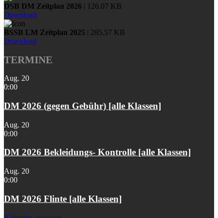
DSB DM Zeitplan 2026
| 126.07 KB
Download
BSSB LM Zeitplan 2025
| 285.57 KB
Download
TERMINE
Aug.
20
0:00
DM 2026 (gegen Gebühr) [alle Klassen]
Aug.
20
0:00
DM 2026 Bekleidungs- Kontrolle [alle Klassen]
Aug.
20
0:00
DM 2026 Flinte [alle Klassen]
Kalender anzeigen