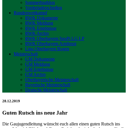
Sommerbiathlon
Vorderladerschießen
Rundenwettkampf
RWK Dokumente
RWK Meldung
RWK Ergebnisse
RWK Archiv
RWK Oberbayern SpoPi LG LP
RWK Oberbayern Armbrust
Liga Oberbayern Bogen
Meisterschaft
GM Dokumente
GM Meldung
GM Ergebnisse
GM Archiv
Oberbayerische Meisterschaft
Bayerische Meisterschaft
Deutsche Meisterschaft
28.12.2019
Guten Rutsch ins neue Jahr
Die Gaujugendleitung wünscht euch allen einen guten Rutsch ins