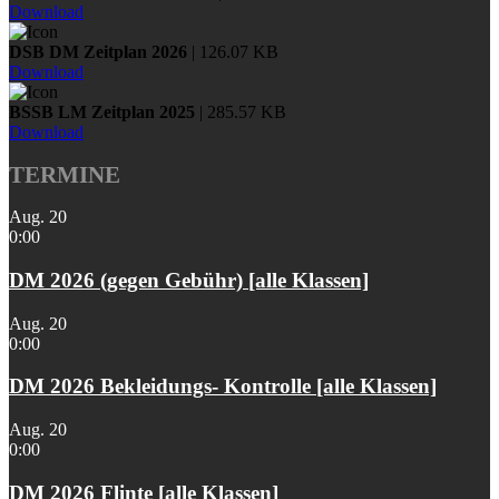
Download
DSB DM Zeitplan 2026
| 126.07 KB
Download
BSSB LM Zeitplan 2025
| 285.57 KB
Download
TERMINE
Aug.
20
0:00
DM 2026 (gegen Gebühr) [alle Klassen]
Aug.
20
0:00
DM 2026 Bekleidungs- Kontrolle [alle Klassen]
Aug.
20
0:00
DM 2026 Flinte [alle Klassen]