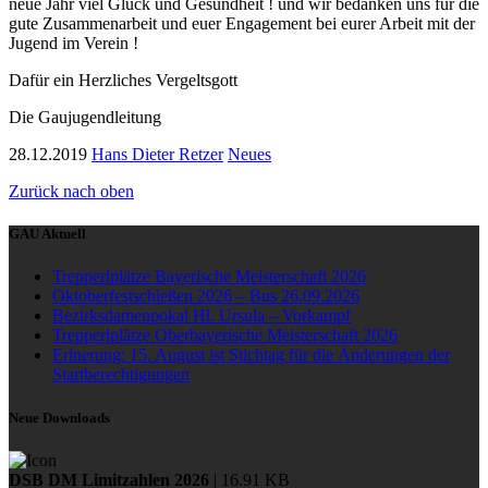
neue Jahr viel Glück und Gesundheit ! und wir bedanken uns für die
gute Zusammenarbeit und euer Engagement bei eurer Arbeit mit der
Jugend im Verein !
Dafür ein Herzliches Vergeltsgott
Die Gaujugendleitung
28.12.2019
Hans Dieter Retzer
Neues
Zurück nach oben
GAU Aktuell
Trepperlplätze Bayerische Meisterschaft 2026
Oktoberfestschießen 2026 – Bus 26.09.2026
Bezirksdamenpokal Hl. Ursula – Vorkampf
Trepperlplätze Oberbayerische Meisterschaft 2026
Erinerung: 15. August ist Stichtag für die Änderungen der
Startberechtigungen
Neue Downloads
DSB DM Limitzahlen 2026
| 16.91 KB