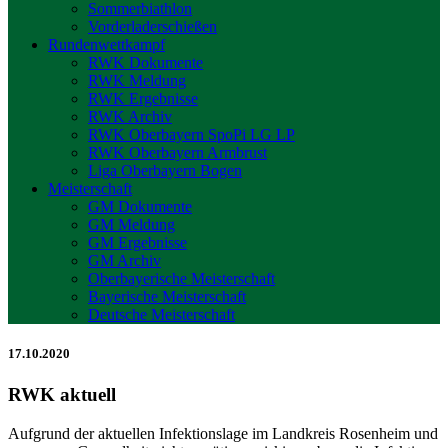
Sommerbiathlon
Vorderladerschießen
Rundenwettkampf
RWK Dokumente
RWK Meldung
RWK Ergebnisse
RWK Archiv
RWK Oberbayern SpoPi LG LP
RWK Oberbayern Armbrust
Liga Oberbayern Bogen
Meisterschaft
GM Dokumente
GM Meldung
GM Ergebnisse
GM Archiv
Oberbayerische Meisterschaft
Bayerische Meisterschaft
Deutsche Meisterschaft
17.10.2020
RWK aktuell
Aufgrund der aktuellen Infektionslage im Landkreis Rosenheim und