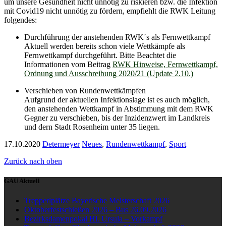
um unsere Gesundheit nicht unnötig zu riskieren bzw. die Infektion
mit Covid19 nicht unnötig zu fördern, empfiehlt die RWK Leitung
folgendes:
Durchführung der anstehenden RWK´s als Fernwettkampf
Aktuell werden bereits schon viele Wettkämpfe als
Fernwettkampf durchgeführt. Bitte Beachtet die
Informationen vom Beitrag
RWK Hinweise, Fernwettkampf,
Ordnung und Ausschreibung 2020/21 (Update 2.10.)
Verschieben von Rundenwettkämpfen
Aufgrund der aktuellen Infektionslage ist es auch möglich,
den anstehenden Wettkampf in Abstimmung mit dem RWK
Gegner zu verschieben, bis der Inzidenzwert im Landkreis
und dern Stadt Rosenheim unter 35 liegen.
17.10.2020
Determeyer
Neues
,
Rundenwettkampf
,
Sport
Zurück nach oben
GAU Aktuell
Trepperlplätze Bayerische Meisterschaft 2026
Oktoberfestschießen 2026 – Bus 26.09.2026
Bezirksdamenpokal Hl. Ursula – Vorkampf