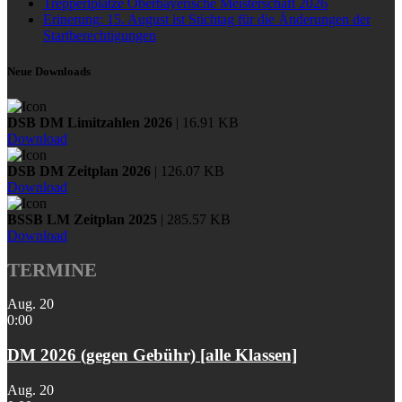
Trepperlplätze Oberbayerische Meisterschaft 2026
Erinerung: 15. August ist Stichtag für die Änderungen der
Startberechtigungen
Neue Downloads
DSB DM Limitzahlen 2026
| 16.91 KB
Download
DSB DM Zeitplan 2026
| 126.07 KB
Download
BSSB LM Zeitplan 2025
| 285.57 KB
Download
TERMINE
Aug.
20
0:00
DM 2026 (gegen Gebühr) [alle Klassen]
Aug.
20